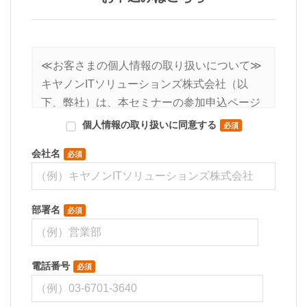
≪お客さまの個人情報の取り扱いについて≫
キヤノンITソリューションズ株式会社（以
下、弊社）は、本セミナーの参加申込ページ
にて、お客さまのご意思によりご提供頂いた
個人情報の取り扱いに同意する
必須
個人情報を今回の本セミナーに関する運営処
会社名
必須
理の目的にて使用いたします。
また、弊社のイベント・セミナー/製品/サービ
ス/サポート情報の送付など、営業活動に必要
部署名
必須
な範囲内で利用いたします。
なお、弊社が既に保有している会員情報など
の個人情報とCookie（クッキー）を紐づけ
電話番号
必須
て、ウェブアクセス履歴を取得する場合があ
ります。取得可能なアクセス履歴は、メール
に設定したリンク先ページ、および弊社と弊