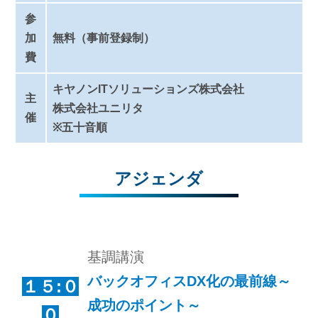
参
加
無料（事前登録制）
費
キヤノンITソリューションズ株式会社
主
株式会社ユニリタ
催
※五十音順
アジェンダ
基調講演
バックオフィスDX化の最前線～
１５:０
成功のポイント～
０