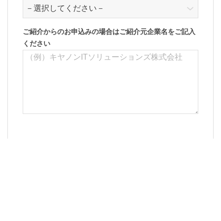
示・提供を致しません。
・法令に基づく場合
・上記利用目的を実施する為に、適切な機密
ご紹介からのお申込みの場合はご紹介元企業名をご記入
ください
保持契約を締結した業務委託先へ委託する場
合
・
当セミナーにて紹介した製品に関する営業
活動の目的にて利用する為に、弊社パートナ
ー会社に提供する場合
・株式会社ユニリタ、辻・本郷ITコンサルテ
ィング株式会社の取り扱い製品・サービスに
関する情報提供およびイベント・セミナーな
どのご案内の目的で利用させていただく為、
講演(共催）企業に提供する場合
株式会社ユニリタ「個人情報保護基本方針」
辻・本郷ITコンサルティング株式会社「個人情報保護方
針」