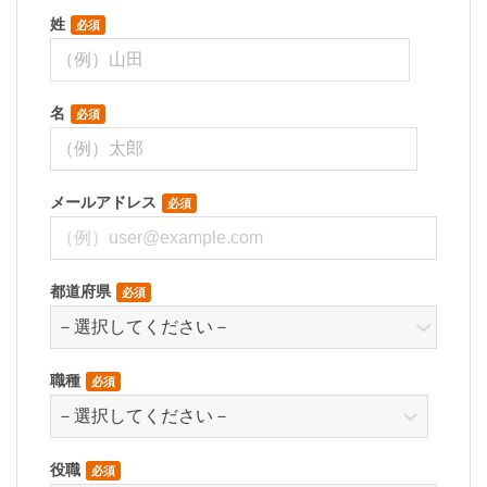
姓
社のグループ会社が運営・開設するウェブペ
必須
ージ内に限られます。アクセス履歴は、市場
分析、および、これに基づく販売促進活動の
名
ために利用します。
必須
本セミナーの出欠確認などのセミナー運営業
務に利用するため、個人情報のご記入を頂け
メールアドレス
ない場合には、当イベント・セミナーへのご
必須
参加ができないことがございます。また、弊
社からの各種情報/サービスをお届けできなく
都道府県
なる場合がございますので、予めご了承くだ
必須
さい。
弊社はお客さまからお預かりした個人情報を
職種
必須
適切な安全対策のもと管理し、漏えい等の防
止に努めます。また、以下の場合を除き、お
客さまの同意なく、第三者への個人情報の開
役職
必須